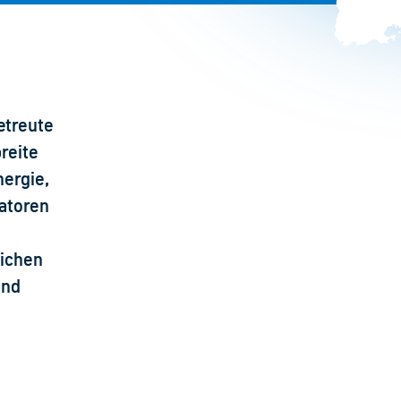
etreute
reite
ergie,
atoren
eichen
und