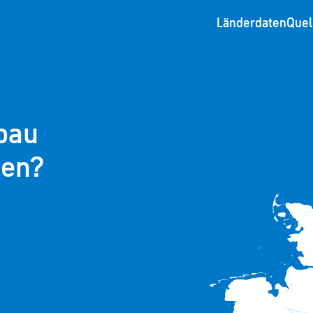
Länderdaten
Quel
bau
ien?