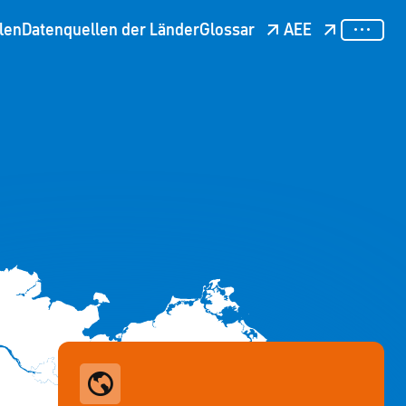
len
Datenquellen der Länder
Glossar
AEE